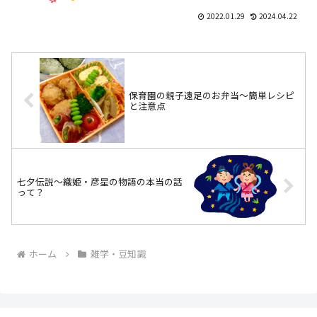
短絡的には、「in⇔out」……だから、ア
ウテリアでは？なんて考えてしまいそ
2022.01.29
2024.04.22
う。でも、インテリア...
保育園の親子遠足のお弁当～簡単レシピ
と注意点
七夕伝説～織姫・彦星の物語の本当の話
って？
ホーム
雑学・豆知識