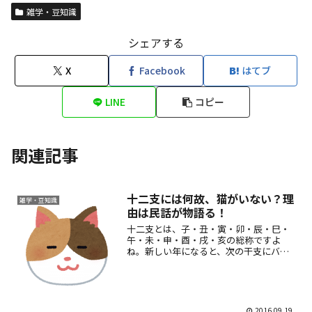
雑学・豆知識
シェアする
X
Facebook
はてブ
LINE
コピー
関連記事
十二支には何故、猫がいない？理
雑学・豆知識
由は民話が物語る！
十二支とは、子・丑・寅・卯・辰・巳・
午・未・申・酉・戌・亥の総称ですよ
ね。新しい年になると、次の干支にバト
ンタッチということになります。でも、
よく見るとこの十二支の中に犬があって
猫がいません。昨今のペットブームで、
人気を二分する犬と猫。「猫...
2016.09.19