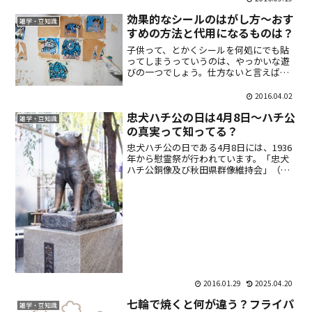
効果的なシールのはがし方～おす
雑学・豆知識
すめの方法と代用になるものは？
子供って、とかくシールを何処にでも貼
ってしまうっていうのは、やっかいな遊
びの一つでしょう。仕方ないと言えば仕
方ないのでしょうが…、自分も昔やった
って覚えのある人もいますよね。まぁと
2016.04.02
にかく、子供の仕業ではない場合でも、
忠犬ハチ公の日は4月8日～ハチ公
シールを貼ったあとって剥...
雑学・豆知識
の真実って知ってる？
忠犬ハチ公の日である4月8日には、1936
年から慰霊祭が行われています。「忠犬
ハチ公銅像及び秋田県群像維持会」（長
いですね…＾＾；）が制定したものなん
だそうですよ。忠犬ハチ公像は、渋谷の
待ち合わせ場所でよく利用されてもいま
すし、「忠犬ハチ公...
2016.01.29
2025.04.20
七輪で焼くと何が違う？フライパ
雑学・豆知識