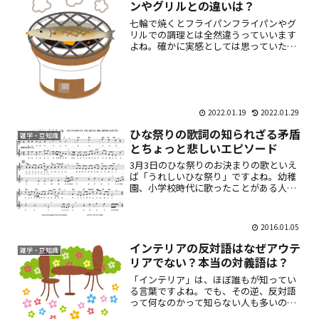
ンやグリルとの違いは？
七輪で焼くとフライパンフライパンやグ
リルでの調理とは全然違うっていいます
よね。確かに実感としては思っていたの
ですが、どうしてこの違いが出てしまう
のか？不思議だったんです（今更）結局
は炭で焼くっていうことがミソのようで
す。火を付けられた炭が遠...
2022.01.19
2022.01.29
ひな祭りの歌詞の知られざる矛盾
雑学・豆知識
とちょっと悲しいエピソード
3月3日のひな祭りのお決まりの歌といえ
ば「うれしいひな祭り」ですよね。幼稚
園、小学校時代に歌ったことがある人た
くさんいるのではないですか？はたま
た、女の子のいるご家庭では、このひな
祭りの日に料理を囲んで、楽しいパーテ
2016.01.05
ィーなんかをすることもあ...
インテリアの反対語はなぜアウテ
雑学・豆知識
リアでない？本当の対義語は？
「インテリア」は、ほぼ誰もが知ってい
る言葉ですよね。でも、その逆、反対語
って何なのかって知らない人も多いので
は？現に、私は知りませんでした＾＾；